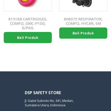
815188 CARTRIDGES,
808075 RESPIRATOR,
COMFO, GMC-P100,
COMFO, HYCAR, SM
6/PKG
Beli Produk
Beli Produk
DSP SAFETY STORE
Jl. Gatot Subroto No. 341, Medan,
Sumatera Utara, Indonesia